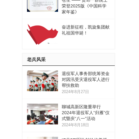
苍生 —— 贺邹一群院士
荣登2025版《中国科学
家年鉴》
奋进新征程，凯旋集团献
礼祖国华诞！
老兵风采
退役军人事务部统筹资金
对因汛受灾退役军人进行
帮扶救助
2024年8月27日
聊城高新区隆重举行
2024年退役军人“归雁”仪
式暨庆“八一”活动
2024年8月18日