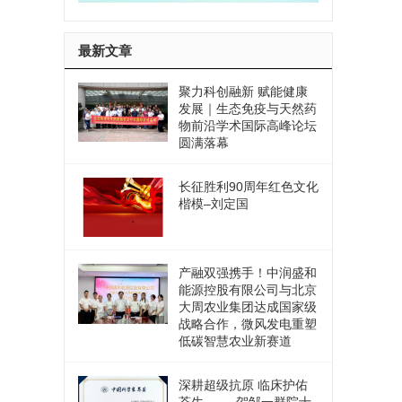
最新文章
聚力科创融新 赋能健康
发展｜生态免疫与天然药
物前沿学术国际高峰论坛
圆满落幕
长征胜利90周年红色文化
楷模–刘定国
产融双强携手！中润盛和
能源控股有限公司与北京
大周农业集团达成国家级
战略合作，微风发电重塑
低碳智慧农业新赛道
深耕超级抗原 临床护佑