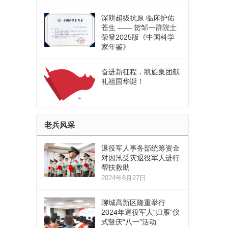
深耕超级抗原 临床护佑
苍生 —— 贺邹一群院士
荣登2025版《中国科学
家年鉴》
奋进新征程，凯旋集团献
礼祖国华诞！
老兵风采
退役军人事务部统筹资金
对因汛受灾退役军人进行
帮扶救助
2024年8月27日
聊城高新区隆重举行
2024年退役军人“归雁”仪
式暨庆“八一”活动