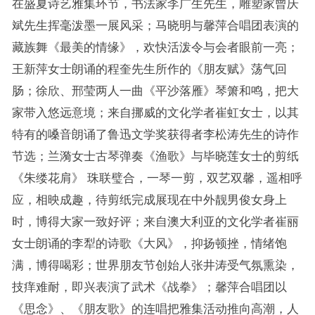
在盛夏诗艺雅集环节，书法家李广生先生，雕塑家曾庆
斌先生挥毫泼墨一展风采；马晓明与馨萍合唱团表演的
藏族舞《最美的情缘》，欢快活泼令与会者眼前一亮；
王新萍女士朗诵的程奎先生所作的《朋友赋》荡气回
肠；徐欣、邢莹两人一曲《平沙落雁》琴箫和鸣，把大
家带入悠远意境；来自挪威的文化学者崔虹女士，以其
特有的嗓音朗诵了鲁迅文学奖获得者李松涛先生的诗作
节选；兰漪女士古琴弹奏《渔歌》与毕晓莲女士的剪纸
《朱缕花肩》 珠联璧合，一琴一剪，双艺双馨，遥相呼
应，相映成趣，待剪纸完成展现在中外靓男俊女身上
时，博得大家一致好评；来自澳大利亚的文化学者崔丽
女士朗诵的李犁的诗歌《大风》，抑扬顿挫，情绪饱
满，博得喝彩；世界朋友节创始人张井涛受气氛熏染，
技痒难耐，即兴表演了武术《战拳》；馨萍合唱团以
《思念》、《朋友歌》的连唱把雅集活动推向高潮，人