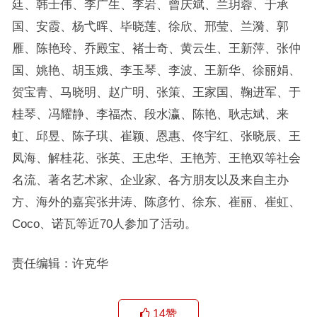
廷、韩士伟、李广生、李岩、曾庆斌、兰玥蓉、于承
国、安霞、杨弋晖、毕晓莲、徐欣、邢莹、兰漪、郭
雁、陈艳玲、乔殿宝、褚士奇、黄云生、王新萍、张仲
国、姚艳、胡玉娥、李玉琴、李波、王新华、徐丽娟、
贺宝青、马晓明、赵广明、张策、王家国、鞠进军、于
桂琴、冯耀静、李福杰、段水瀛、陈艳、耿志斌、来
虹、邱昱、陈子琪、崔颖、恩惠、佟宇红、张晓辰、王
凤海、解桂花、张英、王忠华、王艳芳、王艳双等社会
名流、著名艺术家、企业家、各方朋友以及来自主办
方、海外的嘉宾张井涛、陈彦竹、徐东、崔丽、崔虹、
Coco、诺瓦等近70人参加了活动。
责任编辑：许克华
14
赞