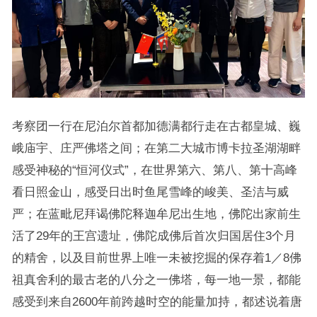
考察团一行在尼泊尔首都加德满都行走在古都皇城、巍
峨庙宇、庄严佛塔之间；在第二大城市博卡拉圣湖湖畔
感受神秘的“恒河仪式”，在世界第六、第八、第十高峰
看日照金山，感受日出时鱼尾雪峰的峻美、圣洁与威
严；在蓝毗尼拜谒佛陀释迦牟尼出生地，佛陀出家前生
活了29年的王宫遗址，佛陀成佛后首次归国居住3个月
的精舍，以及目前世界上唯一未被挖掘的保存着1／8佛
祖真舍利的最古老的八分之一佛塔，每一地一景，都能
感受到来自2600年前跨越时空的能量加持，都述说着唐