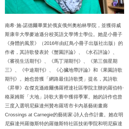
南希·施-諾德爾畢業於俄亥俄州奧柏林學院，並獲得威
斯康辛大學麥迪遜分校英語文學博士學位。她是小冊子
《身體的風景》（2016年由紅鳥小冊子出版社出版）的
作者，其詩歌發表於《蟹園評論》、《水石評論》、
《審視生活期刊》、《馬丁湖期刊》、《第三個星期
三》、《中途期刊》、《心臟地帶評論》和《果園詩歌
期刊》。她也曾獲「網路最佳詩歌獎」提名，其詩歌
《昇華》在傑克遜維爾佛羅裡達社區學院主辦的羅伯特·
格萊姆斯「大地」詩歌大賽中獲得季軍。她的詩作也曾
三度入選明尼蘇達州贊布羅塔市卡內基藝術畫廊
Crossings at Carnegie的藝術家-詩人合作計畫。她在明
尼蘇達州羅徹斯特的羅徹斯特社區技術學院和明尼蘇達