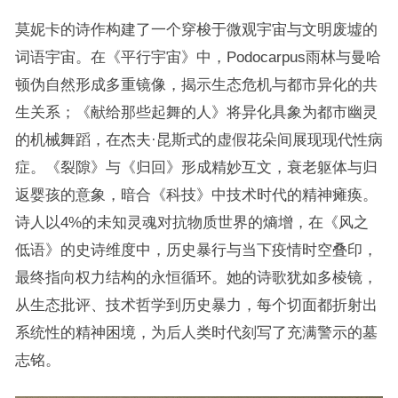
莫妮卡的诗作构建了一个穿梭于微观宇宙与文明废墟的
词语宇宙。在《平行宇宙》中，Podocarpus雨林与曼哈
顿伪自然形成多重镜像，揭示生态危机与都市异化的共
生关系；《献给那些起舞的人》将异化具象为都市幽灵
的机械舞蹈，在杰夫·昆斯式的虚假花朵间展现现代性病
症。《裂隙》与《归回》形成精妙互文，衰老躯体与归
返婴孩的意象，暗合《科技》中技术时代的精神瘫痪。
诗人以4%的未知灵魂对抗物质世界的熵增，在《风之
低语》的史诗维度中，历史暴行与当下疫情时空叠印，
最终指向权力结构的永恒循环。她的诗歌犹如多棱镜，
从生态批评、技术哲学到历史暴力，每个切面都折射出
系统性的精神困境，为后人类时代刻写了充满警示的墓
志铭。