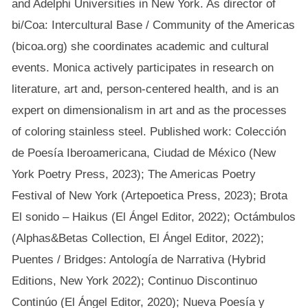
and Adelphi Universities in New York. As director of
bi/Coa: Intercultural Base / Community of the Americas
(bicoa.org) she coordinates academic and cultural
events. Monica actively participates in research on
literature, art and, person-centered health, and is an
expert on dimensionalism in art and as the processes
of coloring stainless steel. Published work: Colección
de Poesía Iberoamericana, Ciudad de México (New
York Poetry Press, 2023); The Americas Poetry
Festival of New York (Artepoetica Press, 2023); Brota
El sonido – Haikus (El Ángel Editor, 2022); Octámbulos
(Alphas&Betas Collection, El Ángel Editor, 2022);
Puentes / Bridges: Antología de Narrativa (Hybrid
Editions, New York 2022); Continuo Discontinuo
Continúo (El Ángel Editor, 2020); Nueva Poesía y