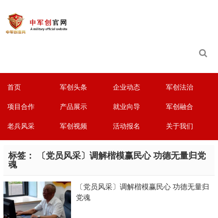
首页
军创头条
企业动态
军创法治
项目合作
产品展示
就业向导
军创融合
老兵风采
军创视频
活动报名
关于我们
标签：
〔党员风采〕调解楷模赢民心 功德无量归党
魂
〔党员风采〕调解楷模赢民心 功德无量归
党魂