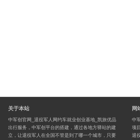
关于本站
网
中军创官网_退役军人网约车就业创业基地_凯旅优品
中
出行服务，中军创平台的搭建，通过各地方驿站的建
项
立，让退役军人在全国不管是到了哪一个城市，只要
退