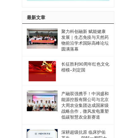
最新文章
聚力科创融新 赋能健康
发展｜生态免疫与天然药
物前沿学术国际高峰论坛
圆满落幕
长征胜利90周年红色文化
楷模–刘定国
产融双强携手！中润盛和
能源控股有限公司与北京
大周农业集团达成国家级
战略合作，微风发电重塑
低碳智慧农业新赛道
深耕超级抗原 临床护佑