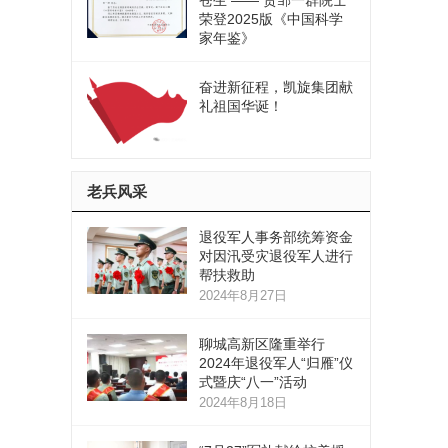
苍生 —— 贺邹一群院士
荣登2025版《中国科学
家年鉴》
奋进新征程，凯旋集团献
礼祖国华诞！
老兵风采
退役军人事务部统筹资金
对因汛受灾退役军人进行
帮扶救助
2024年8月27日
聊城高新区隆重举行
2024年退役军人“归雁”仪
式暨庆“八一”活动
2024年8月18日