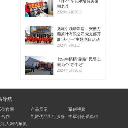
“7月27”军礼献给抗美援
朝老兵
2024年7月30日
党建引领谱新篇，安徽万
顺茶叶有限公司党支部开
展“庆七一”主题党日活动
2024年7月1日
七头牛悄悄“跑路” 民警上
演为企“寻牛记”
2024年5月30日
站导航
军创官网
产品展示
军创视频
目合作
凯旅优品出行服务
中军创会员单位
役军人网约车就