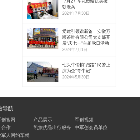
“7月27”军礼献给抗美援
朝老兵
2024年7月30日
党建引领谱新篇，安徽万
顺茶叶有限公司党支部开
展“庆七一”主题党日活动
2024年7月1日
七头牛悄悄“跑路” 民警上
演为企“寻牛记”
2024年5月30日
站导航
军创官网
产品展示
军创视频
目合作
凯旅优品出行服务
中军创会员单位
役军人网约车就