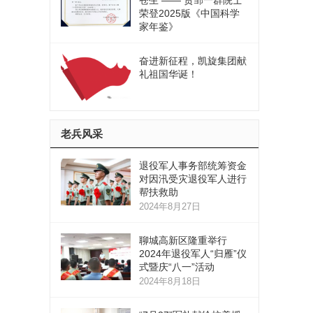
苍生 —— 贺邹一群院士
荣登2025版《中国科学
家年鉴》
奋进新征程，凯旋集团献
礼祖国华诞！
老兵风采
退役军人事务部统筹资金
对因汛受灾退役军人进行
帮扶救助
2024年8月27日
聊城高新区隆重举行
2024年退役军人“归雁”仪
式暨庆“八一”活动
2024年8月18日