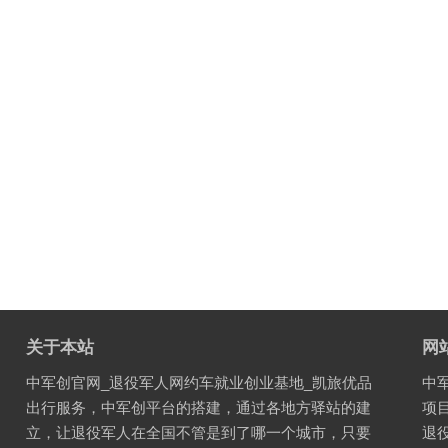
关于本站
网
中军创官网_退役军人网约车就业创业基地_凯旅优品
中
出行服务，中军创平台的搭建，通过各地方驿站的建
项
立，让退役军人在全国不管是到了哪一个城市，只要
退