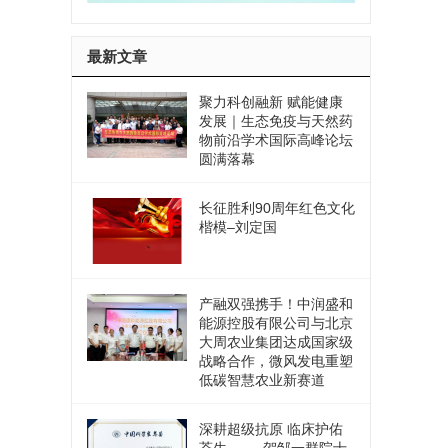
最新文章
聚力科创融新 赋能健康
发展｜生态免疫与天然药
物前沿学术国际高峰论坛
圆满落幕
长征胜利90周年红色文化
楷模–刘定国
产融双强携手！中润盛和
能源控股有限公司与北京
大周农业集团达成国家级
战略合作，微风发电重塑
低碳智慧农业新赛道
深耕超级抗原 临床护佑