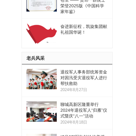
苍生 —— 贺邹一群院士
荣登2025版《中国科学
家年鉴》
奋进新征程，凯旋集团献
礼祖国华诞！
老兵风采
退役军人事务部统筹资金
对因汛受灾退役军人进行
帮扶救助
2024年8月27日
聊城高新区隆重举行
2024年退役军人“归雁”仪
式暨庆“八一”活动
2024年8月18日