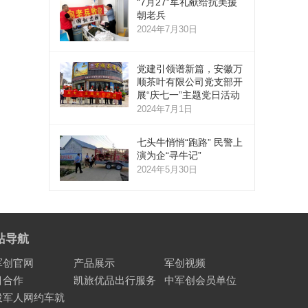
“7月27”军礼献给抗美援
朝老兵
2024年7月30日
党建引领谱新篇，安徽万
顺茶叶有限公司党支部开
展“庆七一”主题党日活动
2024年7月1日
七头牛悄悄“跑路” 民警上
演为企“寻牛记”
2024年5月30日
站导航
军创官网
产品展示
军创视频
目合作
凯旅优品出行服务
中军创会员单位
役军人网约车就