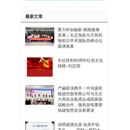
最新文章
聚力科创融新 赋能健康
发展｜生态免疫与天然药
物前沿学术国际高峰论坛
圆满落幕
长征胜利90周年红色文化
楷模–刘定国
产融双强携手！中润盛和
能源控股有限公司与北京
大周农业集团达成国家级
战略合作，微风发电重塑
低碳智慧农业新赛道
深耕超级抗原 临床护佑