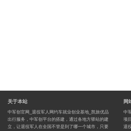
关于本站
网
中军创官网_退役军人网约车就业创业基地_凯旅优品
中
出行服务，中军创平台的搭建，通过各地方驿站的建
项
立，让退役军人在全国不管是到了哪一个城市，只要
退